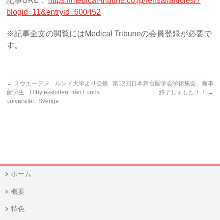
記事URL：
https://medical-tribune.co.jp/rensai/articles/?
blogid=11&entryid=600452
※記事全文の閲覧にはMedical Tribuneの会員登録が必要で
す。
←
スウエーデン ルンド大学より交換
第12回日本舞台医学会学術集会、無事
留学生 Utbytesstudent från Lunds
終了しました！！
→
universitet i Sverige
ホーム
概要
特色