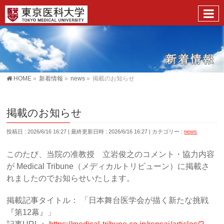
HOME
»
新着情報
»
news
»
掲載のお知らせ
掲載のお知らせ
投稿日 : 2026/6/16 16:27
最終更新日時 : 2026/6/16 16:27
カテゴリー :
news
このたび、当院の准教授 立岩俊之のコメント・協力内容
が Medical Tribune（メディカルトリビューン）に掲載さ
れましたのでお知らせいたします。
掲載記事タイトル： 「日本舞台医学会が描く新たな挑戦
『第12幕』」