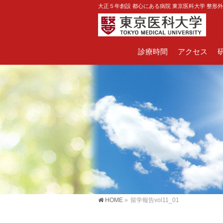
大正５年創設 都心にある病院 東京医科大学 整形
診療時間
アクセス
HOME
»
留学報告vol11_01