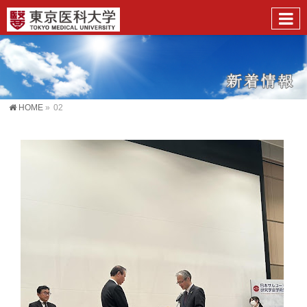
HOME
»
02