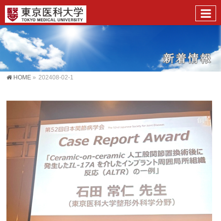
HOME
»
202408-02-1