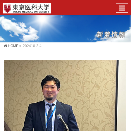
HOME
»
202410-2-4