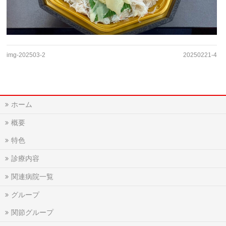
img-202503-2
20250221-4
ホーム
概要
特色
診療内容
関連病院一覧
グループ
関節グループ