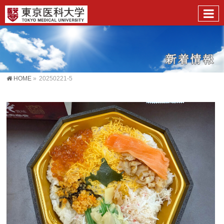
HOME
»
20250221-5