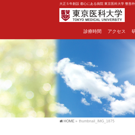
大正５年創設 都心にある病院 東京医科大学 整形
診療時間
アクセス
HOME
»
thumbnail_IMG_1875