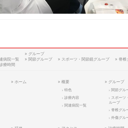
グループ
連病院一覧
関節グループ
スポーツ・関節鏡グループ
脊椎
診療時間
ホーム
概要
グループ
特色
関節グル
診療内容
スポーツ
ループ
関連病院一覧
脊椎グル
外傷グル