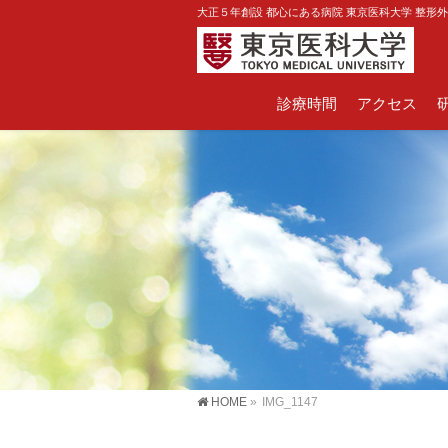
大正５年創設 都心にある病院 東京医科大学 整形
診療時間
アクセス
HOME
»
IMG_1147