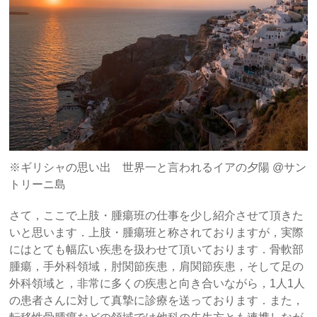
※ギリシャの思い出 世界一と言われるイアの夕陽 @サン
トリーニ島
さて，ここで上肢・腫瘍班の仕事を少し紹介させて頂きた
いと思います．上肢・腫瘍班と称されておりますが，実際
にはとても幅広い疾患を扱わせて頂いております．骨軟部
腫瘍，手外科領域，肘関節疾患，肩関節疾患，そして足の
外科領域と，非常に多くの疾患と向き合いながら，1人1人
の患者さんに対して真摯に診療を送っております．また，