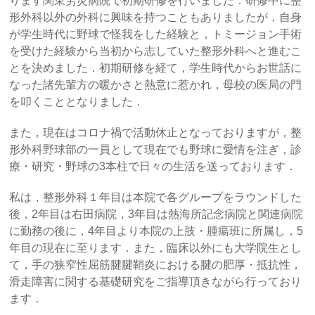
ります関東労災病院で初期研修を行いました．研修中に整
形外科以外の外科に興味を持つこともありましたが，自身
が学生時代に野球で怪我をした経験と，トミージョン手術
を受けた経験から当初から志していた整形外科へと進むこ
とを決めました．初期研修を経て，学生時代からお世話に
なった諸先輩方の暖かさと熱意に惹かれ，母校の医局の門
を叩くこととなりました．
また，現在はコロナ禍で活動休止となっておりますが，整
形外科野球部の一員として現在でも野球に愛情を注ぎ，診
療・研究・野球の3本柱で日々の生活を送っております．
私は，整形外科１年目は本院で各グループをラウンドした
後，2年目は右田病院，3年目は熱海所記念病院と関連病院
に勤務の後に，4年目より本院の上肢・腫瘍班に所属し，5
年目の現在に至ります．また，臨床以外にも大学院生とし
て，手の狭窄性屈筋腱腱鞘炎における腱の肥厚・抵抗性，
滑走障害に関する基礎研究をご指導頂きながら行っており
ます．