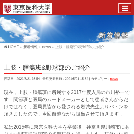
HOME
»
新着情報
»
news
»
上肢・腫瘍班&野球部のご紹介
上肢・腫瘍班&野球部のご紹介
投稿日 : 2021/5/21 15:54
最終更新日時 : 2021/5/21 15:54
カテゴリー :
news
現在，上肢・腫瘍班に所属する2017年度入局の市川裕一で
す．関節班と医局のムードメーカーとして患者さんからだ
けではなく，医局員皆から愛される岩城先生よりバトンを
頂きましたので，今回僭越ながら担当させて頂きます．
私は2015年に東京医科大学を卒業後，神奈川県川崎市にあ