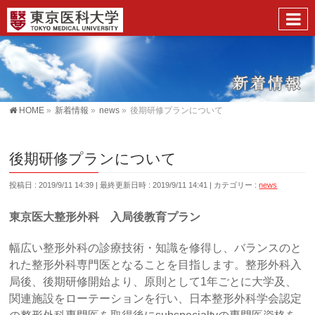
HOME
»
新着情報
»
news
»
後期研修プランについて
後期研修プランについて
投稿日 : 2019/9/11 14:39
最終更新日時 : 2019/9/11 14:41
カテゴリー :
news
東京医大整形外科 入局後教育プラン
幅広い整形外科の診療技術・知識を修得し、バランスのと
れた整形外科専門医となることを目指します。整形外科入
局後、後期研修開始より、原則として1年ごとに大学及、
関連施設をローテーションを行い、日本整形外科学会認定