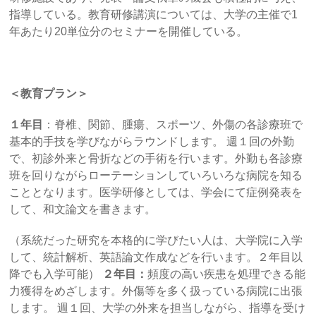
指導している。教育研修講演については、大学の主催で1
年あたり20単位分のセミナーを開催している。
＜教育プラン＞
１年目
：脊椎、関節、腫瘍、スポーツ、外傷の各診療班で
基本的手技を学びながらラウンドします。 週１回の外勤
で、初診外来と骨折などの手術を行います。外勤も各診療
班を回りながらローテーションしていろいろな病院を知る
こととなります。医学研修としては、学会にて症例発表を
して、和文論文を書きます。
（系統だった研究を本格的に学びたい人は、大学院に入学
して、統計解析、英語論文作成などを行います。２年目以
降でも入学可能）
２年目：
頻度の高い疾患を処理できる能
力獲得をめざします。外傷等を多く扱っている病院に出張
します。 週１回、大学の外来を担当しながら、指導を受け