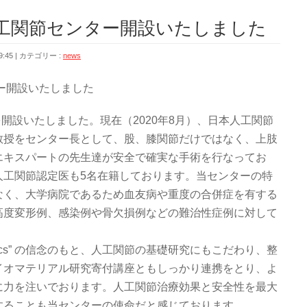
人工関節センター開設いたしました
:45
カテゴリー :
news
ー開設いたしました
を開設いたしました。現在（2020年8月）、日本人工関節
教授をセンター長として、股、膝関節だけではなく、上肢
エキスパートの先生達が安全で確実な手術を行なってお
人工関節認定医も5名在籍しております。当センターの特
なく、大学病院であるため血友病や重度の合併症を有する
高度変形例、感染例や骨欠損例などの難治性症例に対して
e Basics” の信念のもと、人工関節の基礎研究にもこだわり、整
イオマテリアル研究寄付講座ともしっかり連携をとり、よ
に力を注いでおります。人工関節治療効果と安全性を最大
することも当センターの使命だと感じております。