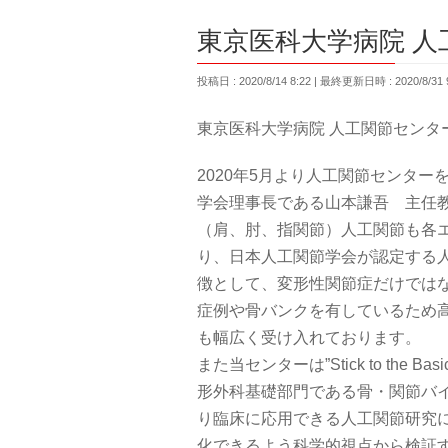
東京医科大学病院 
投稿日 : 2020/8/14 8:22
最終更新日時 : 2020/8/31 9
東京医科大学病院 人工関節センタ
2020年5月より人工関節センター
学会理事長である山本謙吾 主任
（肩、肘、指関節）人工関節も各
り、日本人工関節学会が認定する
徴として、変形性関節症だけでは
症例や骨バンクを有しているため
も幅広く受け入れております。
また当センターは”Stick to th
形外科基礎部門である骨・関節バ
り臨床に応用できる人工関節研究
化できるよう科学的視点から検証