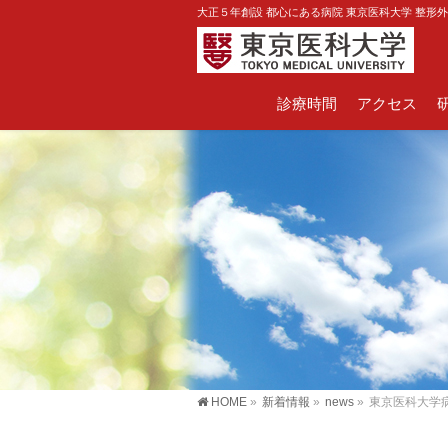
大正５年創設 都心にある病院 東京医科大学 整形
診療時間
アクセス
HOME
»
新着情報
»
news
»
東京医科大学