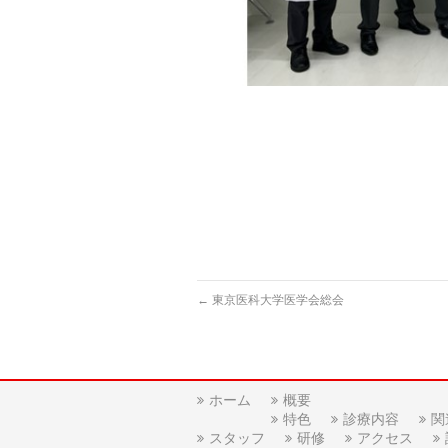
←
東京医科大学医学会総会
ホーム
概要
特色
診療内容
関
スタッフ
研修
アクセス