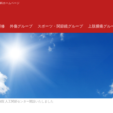
外科ホームページ
研修
外傷グループ
スポーツ・関節鏡グループ
上肢腫瘍グル
病院 人工関節センター開設いたしました