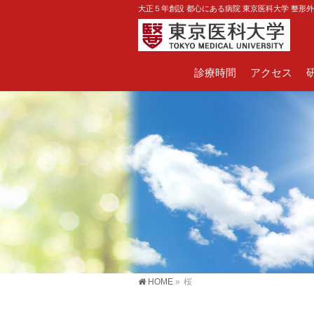
大正５年創設 都心にある病院 東京医科大学 整形
診療時間
アクセス
HOME
»
桜