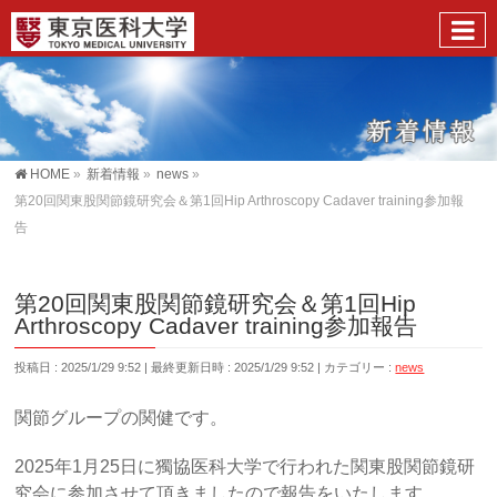
HOME
»
新着情報
»
news
»
第20回関東股関節鏡研究会＆第1回Hip Arthroscopy Cadaver training参加報
告
第20回関東股関節鏡研究会＆第1回Hip
Arthroscopy Cadaver training参加報告
投稿日 : 2025/1/29 9:52
最終更新日時 : 2025/1/29 9:52
カテゴリー :
news
関節グループの関健です。
2025年1月25日に獨協医科大学で行われた関東股関節鏡研
究会に参加させて頂きましたので報告をいたします。