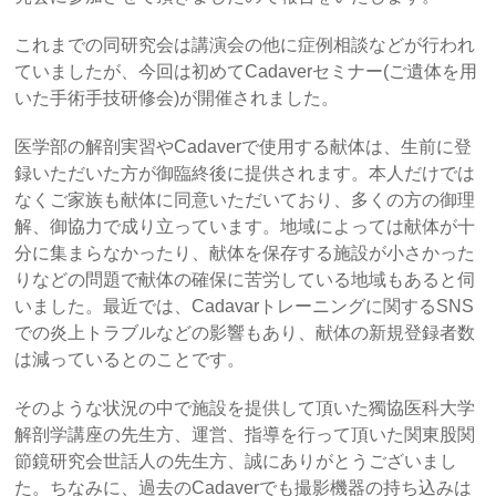
これまでの同研究会は講演会の他に症例相談などが行われ
ていましたが、今回は初めてCadaverセミナー(ご遺体を用
いた手術手技研修会)が開催されました。
医学部の解剖実習やCadaverで使用する献体は、生前に登
録いただいた方が御臨終後に提供されます。本人だけでは
なくご家族も献体に同意いただいており、多くの方の御理
解、御協力で成り立っています。地域によっては献体が十
分に集まらなかったり、献体を保存する施設が小さかった
りなどの問題で献体の確保に苦労している地域もあると伺
いました。最近では、Cadavarトレーニングに関するSNS
での炎上トラブルなどの影響もあり、献体の新規登録者数
は減っているとのことです。
そのような状況の中で施設を提供して頂いた獨協医科大学
解剖学講座の先生方、運営、指導を行って頂いた関東股関
節鏡研究会世話人の先生方、誠にありがとうございまし
た。ちなみに、過去のCadaverでも撮影機器の持ち込みは