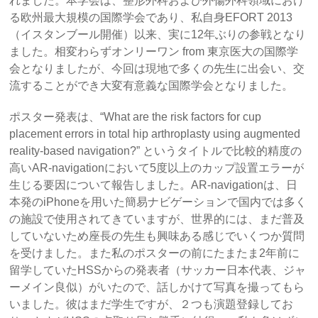
れました。本学会は、整形外科および外傷外科領域におけ
る欧州最大規模の国際学会であり、私自身EFORT 2013
（イスタンブール開催）以来、実に12年ぶりの参戦となり
ました。相変わらずオンリーワン from 東京医大の国際学
会となりましたが、今回は現地で多くの先生に出会い、交
流することができ大変有意義な国際学会となりました。
ポスター発表は、“What are the risk factors for cup
placement errors in total hip arthroplasty using augmented
reality-based navigation?” というタイトルで比較的精度の
高いAR-navigationにおいて5度以上のカップ設置エラーが
生じる要因について報告しました。AR-navigationは、日
本発のiPhoneを用いた簡易ナビゲーションで国内では多く
の施設で使用されてきていますが、世界的には、まだ普及
していないため座長の先生も興味ある感じでいくつか質問
を受けました。また私のポスターの前にたまたま2年前に
留学していたHSSからの発表者（サッカー日本代表、ジャ
ーメイン良似）がいたので、話しかけて写真を撮ってもら
いました。彼はまだ学生ですが、２つも演題登録してお