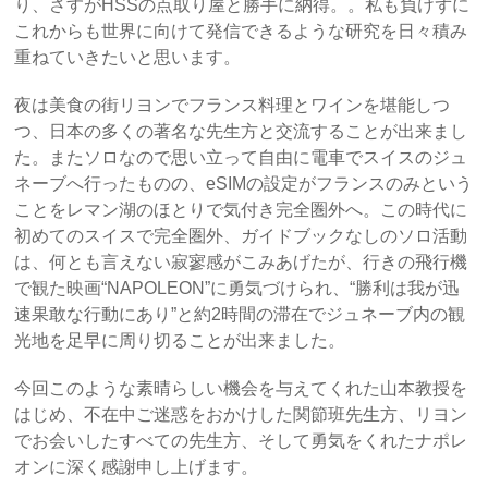
り、さすがHSSの点取り屋と勝手に納得。。私も負けずに
これからも世界に向けて発信できるような研究を日々積み
重ねていきたいと思います。
夜は美食の街リヨンでフランス料理とワインを堪能しつ
つ、日本の多くの著名な先生方と交流することが出来まし
た。またソロなので思い立って自由に電車でスイスのジュ
ネーブへ行ったものの、eSIMの設定がフランスのみという
ことをレマン湖のほとりで気付き完全圏外へ。この時代に
初めてのスイスで完全圏外、ガイドブックなしのソロ活動
は、何とも言えない寂寥感がこみあげたが、行きの飛行機
で観た映画“NAPOLEON”に勇気づけられ、“勝利は我が迅
速果敢な行動にあり”と約2時間の滞在でジュネーブ内の観
光地を足早に周り切ることが出来ました。
今回このような素晴らしい機会を与えてくれた山本教授を
はじめ、不在中ご迷惑をおかけした関節班先生方、リヨン
でお会いしたすべての先生方、そして勇気をくれたナポレ
オンに深く感謝申し上げます。