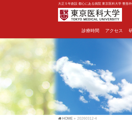
大正５年創設 都心にある病院 東京医科大学 整形
診療時間
アクセス
HOME
»
20260312-4