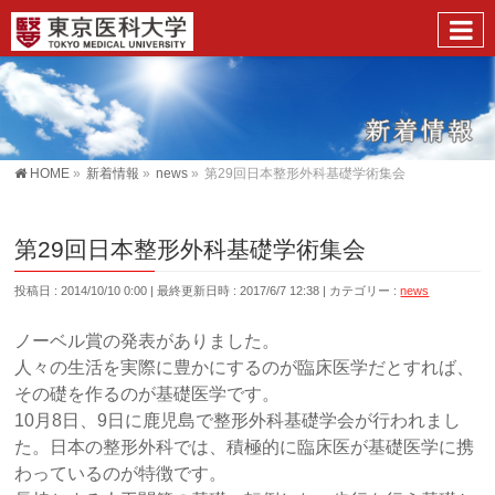
HOME
»
新着情報
»
news
»
第29回日本整形外科基礎学術集会
第29回日本整形外科基礎学術集会
投稿日 : 2014/10/10 0:00
最終更新日時 : 2017/6/7 12:38
カテゴリー :
news
ノーベル賞の発表がありました。
人々の生活を実際に豊かにするのが臨床医学だとすれば、
その礎を作るのが基礎医学です。
10月8日、9日に鹿児島で整形外科基礎学会が行われまし
た。日本の整形外科では、積極的に臨床医が基礎医学に携
わっているのが特徴です。