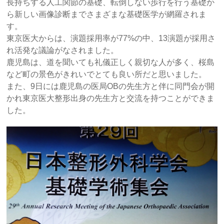
長持ちする人工関節の基礎、転倒しない歩行を行う基礎か
ら新しい画像診断までさまざまな基礎医学が網羅されま
す。
東京医大からは、演題採用率が77%の中、13演題が採用さ
れ活発な議論がなされました。
鹿児島は、道を聞いても礼儀正しく親切な人が多く、桜島
など町の景色がきれいでとても良い所だと思いました。
また、9日には鹿児島の医局OBの先生方と伴に同門会が開
かれ東京医大整形出身の先生方と交流を持つことができま
した。