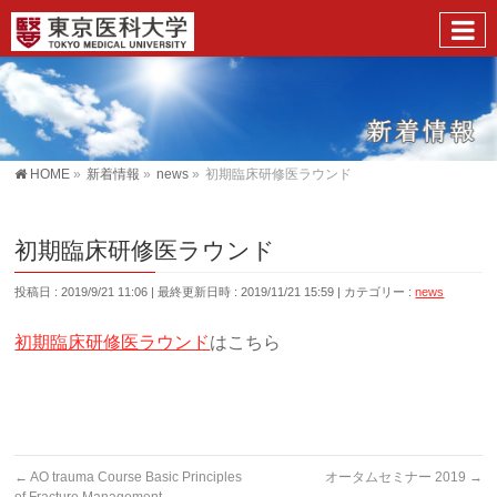
HOME
»
新着情報
»
news
»
初期臨床研修医ラウンド
初期臨床研修医ラウンド
投稿日 : 2019/9/21 11:06
最終更新日時 : 2019/11/21 15:59
カテゴリー :
news
初期臨床研修医ラウンド
はこちら
←
AO trauma Course Basic Principles
オータムセミナー 2019
→