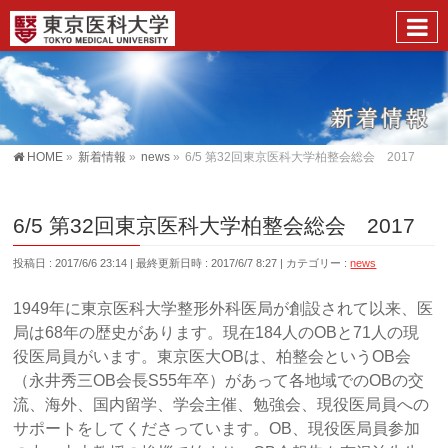
HOME
»
新着情報
»
news
»
6/5 第32回東京医科大学柏整会総会 2017
6/5 第32回東京医科大学柏整会総会 2017
投稿日 : 2017/6/6 23:14
最終更新日時 : 2017/6/7 8:27
カテゴリー :
news
1949年に東京医科大学整形外科医局が創設されて以来、医
局は68年の歴史があります。現在184人のOBと71人の現
役医局員がいます。東京医大OBは、柏整会というOB会
（永井秀三OB会長S55年卒）があって各地域でのOBの交
流、海外、国内留学、学会主催、勉強会、現役医局員への
サポートをしてくださっています。OB、現役医局員参加