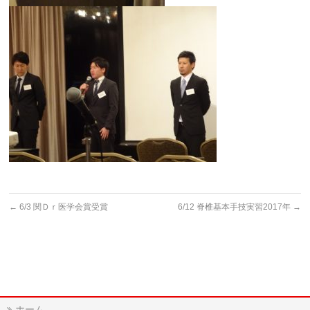
←
6/3 関Ｄｒ医学会賞受賞
6/12 脊椎基本手技実習2017年
→
ホーム