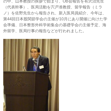
の中、山本教授の挨拶で始まり、OB会報告を有沢治先生
（代表幹事）、医局活動を宍戸准教授、留学報告（ミラ
ノ）を佐野先生から報告され、新入医局員紹介、今年は、
第44回日本股関節学会の主催が10月にあり開催に向けた学
会準備、日本整形外科学術集会の基礎学会の主催予定、海
外留学、医局行事の報告などが行われました。