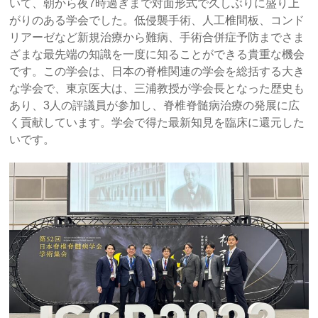
いて、朝から夜7時過ぎまで対面形式で久しぶりに盛り上
がりのある学会でした。低侵襲手術、人工椎間板、コンド
リアーゼなど新規治療から難病、手術合併症予防までさま
ざまな最先端の知識を一度に知ることができる貴重な機会
です。この学会は、日本の脊椎関連の学会を総括する大き
な学会で、東京医大は、三浦教授が学会長となった歴史も
あり、3人の評議員が参加し、脊椎脊髄病治療の発展に広
く貢献しています。学会で得た最新知見を臨床に還元した
いです。