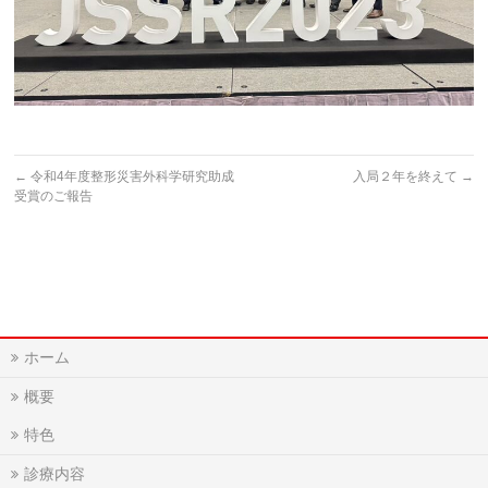
←
令和4年度整形災害外科学研究助成
入局２年を終えて
→
受賞のご報告
ホーム
概要
特色
診療内容