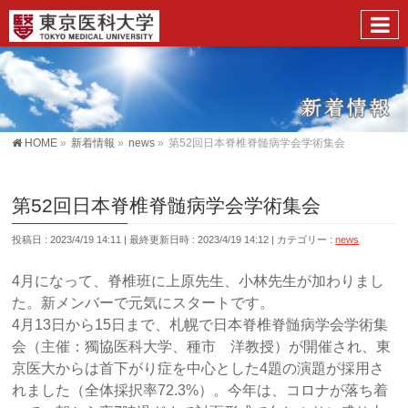
HOME
»
新着情報
»
news
»
第52回日本脊椎脊髄病学会学術集会
第52回日本脊椎脊髄病学会学術集会
投稿日 : 2023/4/19 14:11
最終更新日時 : 2023/4/19 14:12
カテゴリー :
news
4月になって、脊椎班に上原先生、小林先生が加わりまし
た。新メンバーで元気にスタートです。
4月13日から15日まで、札幌で日本脊椎脊髄病学会学術集
会（主催：獨協医科大学、種市 洋教授）が開催され、東
京医大からは首下がり症を中心とした4題の演題が採用さ
れました（全体採択率72.3%）。今年は、コロナが落ち着