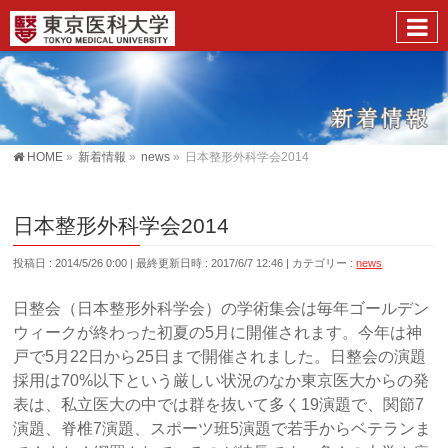
HOME
»
新着情報
»
news
»
日本整形外科学会2014
日本整形外科学会2014
投稿日 : 2014/5/26 0:00
最終更新日時 : 2017/6/7 12:46
カテゴリー :
news
日整会（日本整形外科学会）の学術集会は毎年ゴールデン
ウィークが終わった初夏の5月に開催されます。今年は神
戸で5月22日から25日まで開催されました。日整会の演題
採用は70%以下という厳しい状況のなか東京医大からの発
表は、私立医大の中では群を抜いて多く19演題で、関節7
演題、脊椎7演題、スポーツ班5演題で若手からベテランま