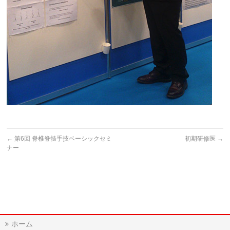
←
第6回 脊椎脊髄手技ベーシックセミ
初期研修医
→
ナー
ホーム