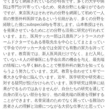
でくまなく網羅されているのが特長です。多くの大学や病
院は専門が片寄っているため、発表分野にも偏りがでるの
ですが、東京医大はそれぞれの分野を網羅して初めて一人
前の整形外科医師であるという伝統があり、多くの分野を
経験した後にsubspecialityを専攻します。山本教授はそれ
を発展させているためにどの分野も活発に研究が行われて
います。また、医局サッカー部はJ1鹿島アントラースのチ
ームドクターでもある香取先生を中心としてまとまってい
て学会でのサッカー大会では全国でも有数の実力を誇って
います。教育面では、新人医局員だけでなく、まだ入局し
ていない４人の研修医にも学会出席の機会を与え、最先端
の情報にいち早く触れることで整形外科の魅力を知っても
らうよう努力しています。文武、教育を合わせて１年で一
番大きな学会に臨んでいます。近年、医学研究や研究者に
対する疑問が投げかけられています。医学研究は簡単に結
果がでるものではありませんが、自分たちの研究を通して
自身の至らない部分を知り、他の最先端の医療を理解する
ことができます。名誉栄達のためでなく困っている難治の
患者さんの理解と治療につながる大切な仕事だと思ってい