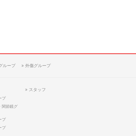
グループ
外傷グループ
スタッフ
ープ
・関節鏡グ
ープ
ープ