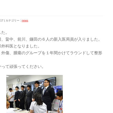
:17
カテゴリー :
news
した。
根、畠中、前川、鎌田の６人の新入医局員が入りました。
形外科医となりました。
、外傷、腫瘍のグループを１年間かけてラウンドして整形
かって頑張ってください。