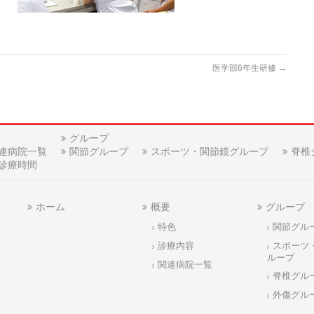
医学部6年生研修
→
グループ
連病院一覧
関節グループ
スポーツ・関節鏡グループ
脊椎
診療時間
ホーム
概要
グループ
特色
関節グル
診療内容
スポーツ
ループ
関連病院一覧
脊椎グル
外傷グル