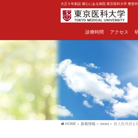
大正５年創設 都心にある病院 東京医科大学 整形
診療時間
アクセス
HOME
»
新着情報
»
news
»
新入医局員を