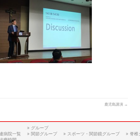
鹿児島講演
→
グループ
連病院一覧
関節グループ
スポーツ・関節鏡グループ
脊椎
診療時間