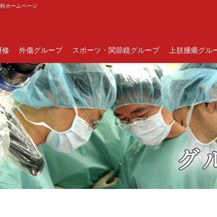
外科ホームページ
研修
外傷グループ
スポーツ・関節鏡グループ
上肢腫瘍グル