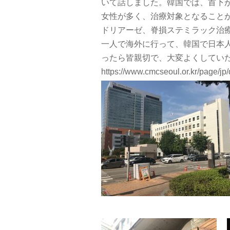
いて話しました。韓国では、首下
女性が多く、治療対象となること
ドリアーゼ、脊損ステミラック治
一人で海外に行って、韓国で日本
ったら皆親切で、大変よくしてい
https://www.cmcseoul.or.kr/page/jp