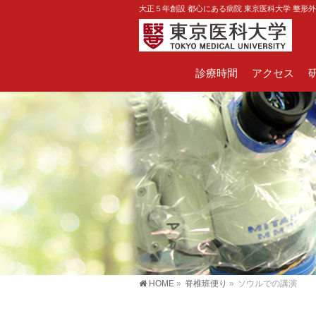
大正５年創設 都心にある病院 東京医科大学 整形
診療時間
アクセス
HOME
»
脊椎班便り
»
ソウルでの講演