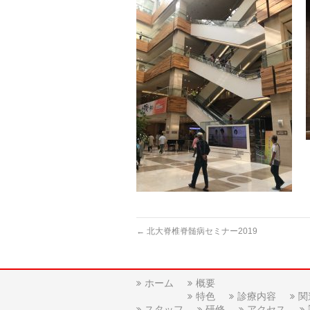
←
北大脊椎脊髄病セミナー2019
ホーム
概要
特色
診療内容
関
スタッフ
研修
アクセス