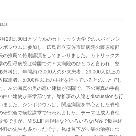
2:18
8月29日,30日とソウルのカトリック大学でのスパインシ
ンポジウムに参加し、広島市立安佐市民病院の藤原靖部
長の推薦で特別講演をしてまいりました。カトリック大
学の聖母病院は韓国での５大病院のひとつと言われ、整
形外科は、年間約73,000人の外来患者、29,000人以上の
入院患者、5,000件以上の手術を行っているとのことでし
た。左の写真の奥の高い建物が病院で、下の写真の手前
の白い建物が医学部です。脊椎班の人達とdiscussionも行
いました。シンポジウムは、関連病院を中心とした脊椎
の研究会で病院講堂で行われました。テーマは成人脊柱
変形ですが、MIS,LIF,内視鏡などいろいろな内容で脳神経
外科の先生も多かったです。私は首下がり症の治療につ