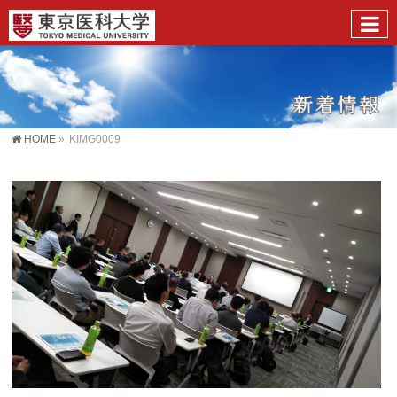
HOME
»
KIMG0009