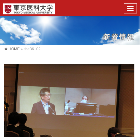
HOME
»
the36_02