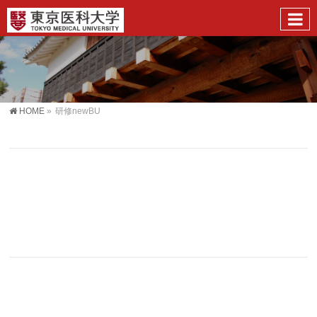
HOME
»
研修newBU