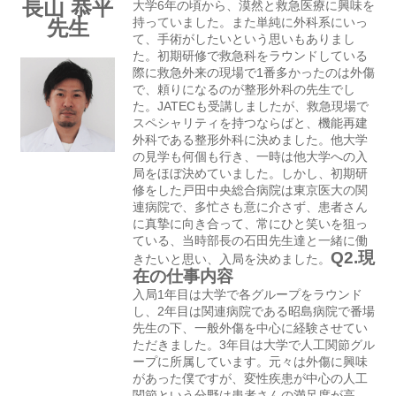
長山 恭平
大学6年の頃から、漠然と救急医療に興味を
先生
持っていました。また単純に外科系にいっ
て、手術がしたいという思いもありまし
た。初期研修で救急科をラウンドしている
際に救急外来の現場で1番多かったのは外傷
で、頼りになるのが整形外科の先生でし
た。JATECも受講しましたが、救急現場で
スペシャリティを持つならばと、機能再建
外科である整形外科に決めました。他大学
の見学も何個も行き、一時は他大学への入
局をほぼ決めていました。しかし、初期研
修をした戸田中央総合病院は東京医大の関
連病院で、多忙さも意に介さず、患者さん
に真摯に向き合って、常にひと笑いを狙っ
ている、当時部長の石田先生達と一緒に働
Q2.現
きたいと思い、入局を決めました。
在の仕事内容
入局1年目は大学で各グループをラウンド
し、2年目は関連病院である昭島病院で番場
先生の下、一般外傷を中心に経験させてい
ただきました。3年目は大学で人工関節グル
ープに所属しています。元々は外傷に興味
があった僕ですが、変性疾患が中心の人工
関節という分野は患者さんの満足度が高