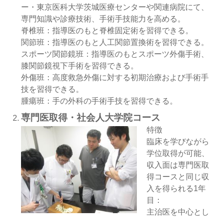
ー・東京医科大学茨城医療センターや関連病院にて、
専門知識や診療技術、手術手技能力を高める。
脊椎班：指導医のもと脊椎固定術を習得できる。
関節班：指導医のもと人工関節置換術を習得できる。
スポーツ関節鏡班：指導医のもとスポーツ外傷手術、
膝関節鏡視下手術を習得できる。
外傷班：高度救急外傷に対する初期治療および手術手
技を習得できる。
腫瘍班：手の外科の手術手技を習得できる。
専門医取得・社会人大学院コース
特徴
臨床を学びながら
学位取得が可能、
収入面は専門医取
得コースと同じ収
入を得られる1年
目：
主治医を中心とし