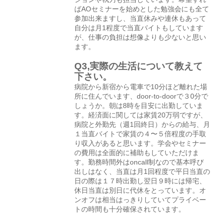
ばAOセミナーを始めとした勉強会にも全て
参加出来ますし、当直休みや連休もあって
自分は月1程度で当直バイトもしています
が、仕事の負担は想像よりも少ないと思い
ます。
Q3,実際の生活について教えて
下さい。
病院から新宿から電車で10分ほど離れた場
所に住んでいます、door-to-doorで３0分で
しょうか。朝は8時を目安に出勤していま
す。経済面に関しては家賃20万弱ですが、
病院と外勤先（週1回終日）からの給与、月
１当直バイトで家賃の４〜５倍程度の手取
り収入があると思います。学会やセミナー
の費用は全面的に補助もしていただけま
す。勤務時間外はoncall制なので基本呼び
出しはなく、当直は月1回程度で平日当直の
日の際は１７時出勤し翌日９時には帰宅、
休日当直は別日に代休をとっています。オ
ンオフは相当はっきりしていてプライベー
トの時間も十分確保されています。