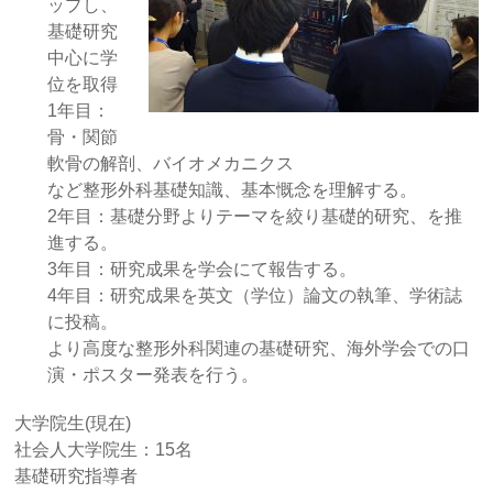
ップし、
基礎研究
中心に学
位を取得
1年目：
骨・関節
軟骨の解剖、バイオメカニクス
など整形外科基礎知識、基本慨念を理解する。
2年目：基礎分野よりテーマを絞り基礎的研究、を推
進する。
3年目：研究成果を学会にて報告する。
4年目：研究成果を英文（学位）論文の執筆、学術誌
に投稿。
より高度な整形外科関連の基礎研究、海外学会での口
演・ポスター発表を行う。
大学院生(現在)
社会人大学院生：15名
基礎研究指導者