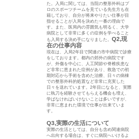
た。入局に関しては、当院の整形外科はプ
ロのスポーツチームを見ている先生方も在
籍しており、自分が将来やりたい仕事が目
指せることが入局を決めた一番の理由で
す。また、医局内の雰囲気も明るく、大学
病院として非常に多くの症例を学べること
Q2,現
も入局する決め手になりました。
在の仕事内容
現在は、入局2年目で関連の市中病院で診療
をしております。都内の郊外の病院です
が、外傷を中心に、人工関節や脊椎疾患な
ど非常に恵まれた症例があり、救急での初
期対応から手術を含めた治療、日々の病棟
での整形外科的処置など非常に充実した
日々を送れています。2年目になると、実際
に執刀を経験させてもらえる機会も増え、
学ばなければいけないことは多いですが、
非常に恵まれた環境で仕事が出来ていま
す。
Q3,実際の生活について
実際の生活としては、自分も含め関連病院
へ出向する場合は、すぐに病院へいけるよ