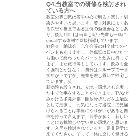
Q4,当教室での研修を検討され
ている方へ
教室の雰囲気は若手中心で明るく楽しく馴
染みやすいと思います。若手対象によくあ
る疾患や当直で困る症例の勉強会などもあ
り、後期1年目は当直も近い先輩も一緒に
oncallする体制で直接指導しています。
歓迎会、納涼会、忘年会等の科全体でのイ
ベントもありますし、外傷班は日中ひたす
ら働いて終わったらパーッと飲みに行って
ます、また旅行等もしています。飲みも全
く強制とかはなく、自分はグループで一番
学年が下ですが、先輩を差し置いて帰宅し
ています。笑
新病院も設立され、立地・環境とも充実し
た中で仕事をすることができます。TVなど
みかける多発外傷・開放骨折などを主治医
として治療し、元気になって退院まで見届
けられることは本当にやりがいがあると自
信を持って言えます。若手が多く、新しい
ことにも挑戦しやすい良い環境だと思いま
す。入局を検討されている方、是非見学に
来てください。そして一緒に楽しく働ける