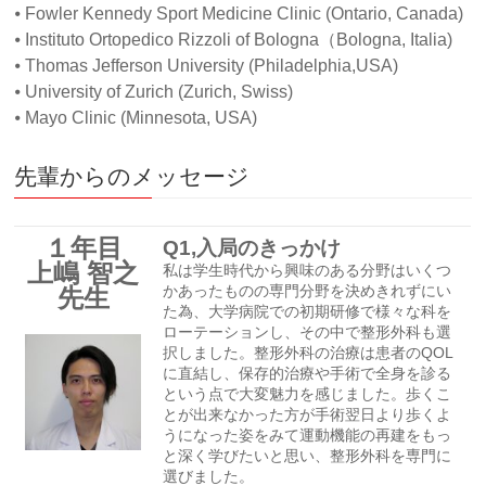
⦁ Fowler Kennedy Sport Medicine Clinic (Ontario, Canada)
⦁ Instituto Ortopedico Rizzoli of Bologna（Bologna, Italia)
⦁ Thomas Jefferson University (Philadelphia,USA)
⦁ University of Zurich (Zurich, Swiss)
⦁ Mayo Clinic (Minnesota, USA)
先輩からのメッセージ
１年目
Q1,入局のきっかけ
上嶋 智之
私は学生時代から興味のある分野はいくつ
先生
かあったものの専門分野を決めきれずにい
た為、大学病院での初期研修で様々な科を
ローテーションし、その中で整形外科も選
択しました。整形外科の治療は患者のQOL
に直結し、保存的治療や手術で全身を診る
という点で大変魅力を感じました。歩くこ
とが出来なかった方が手術翌日より歩くよ
うになった姿をみて運動機能の再建をもっ
と深く学びたいと思い、整形外科を専門に
選びました。