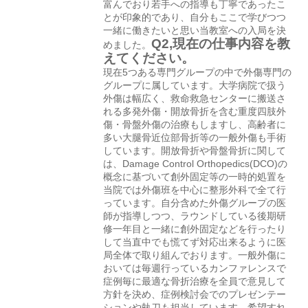
富んでおり若手への指導も丁寧であったこ
とが印象的であり、自分もここで学びつつ
一緒に働きたいと思い当教室への入局を決
Q2,現在の仕事内容を教
めました。
えてください。
現在5つある専門グループの中で外傷専門の
グループに属しています。大学病院で扱う
外傷は幅広く、救命救急センターに搬送さ
れる多発外傷・開放骨折を含む重度四肢外
傷・骨盤外傷の治療もしますし、高齢者に
多い大腿骨近位部骨折等の一般外傷も手術
しています。開放骨折や骨盤骨折に関して
は、Damage Control Orthopedics(DCO)の
概念に基づいて創外固定等の一時的処置を
当院では外傷班を中心に整形外科で全て行
っています。自分含めた外傷グループの医
師が指導しつつ、ラウンドしている後期研
修一年目と一緒に創外固定などを行ったり
して当直中でも慌てず対応出来るように医
局全体で取り組んでおります。一般外傷に
おいては毎週行っているカンファレンスで
症例毎に最適な骨折治療を全員で意見して
方針を決め、症例検討会でのプレゼンテー
ションや執刀も担当しています。希望すれ