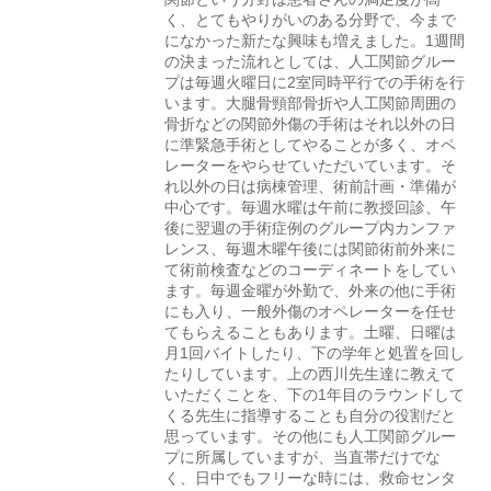
く、とてもやりがいのある分野で、今まで
になかった新たな興味も増えました。1週間
の決まった流れとしては、人工関節グルー
プは毎週火曜日に2室同時平行での手術を行
います。大腿骨頸部骨折や人工関節周囲の
骨折などの関節外傷の手術はそれ以外の日
に準緊急手術としてやることが多く、オペ
レーターをやらせていただいています。そ
れ以外の日は病棟管理、術前計画・準備が
中心です。毎週水曜は午前に教授回診、午
後に翌週の手術症例のグループ内カンファ
レンス、毎週木曜午後には関節術前外来に
て術前検査などのコーディネートをしてい
ます。毎週金曜が外勤で、外来の他に手術
にも入り、一般外傷のオペレーターを任せ
てもらえることもあります。土曜、日曜は
月1回バイトしたり、下の学年と処置を回し
たりしています。上の西川先生達に教えて
いただくことを、下の1年目のラウンドして
くる先生に指導することも自分の役割だと
思っています。その他にも人工関節グルー
プに所属していますが、当直帯だけでな
く、日中でもフリーな時には、救命センタ