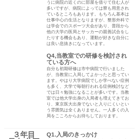
うに病院の近くのに部屋を借りて住む人が
多いですが、病院によっては寮も用意され
ているところもあります。もちろん基本は
仕事中心の生活となりますが、整形外科で
は学会でのスポーツ大会があり、普段から
他の大学の医局とサッカーの親善試合をし
たりする機会もあり、運動が好きな自分に
は良い息抜きになっています。
Q4,当教室での研修を検討され
ている方へ
自分も初期研修は市中病院で行いました
が、当教室に入局してよかったと思ってい
ます。やはり大学病院でしか学べない症例
も多く、大学で毎朝行われる症例検討など
では日々勉強になることが多いです。当教
室では他大学出身の入局者も増えてきてお
り、東京医大出身でないと入りにくいとい
う雰囲気は全くありません。一人多くの入
局をこころからお待ちしております。
３年目
Q1.入局のきっかけ