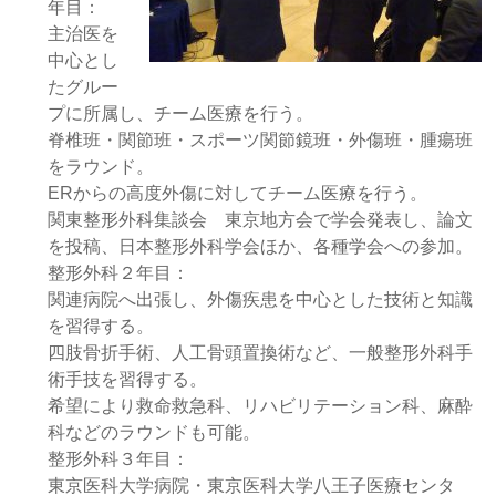
年目：
主治医を
中心とし
たグルー
プに所属し、チーム医療を行う。
脊椎班・関節班・スポーツ関節鏡班・外傷班・腫瘍班
をラウンド。
ERからの高度外傷に対してチーム医療を行う。
関東整形外科集談会 東京地方会で学会発表し、論文
を投稿、日本整形外科学会ほか、各種学会への参加。
整形外科２年目：
関連病院へ出張し、外傷疾患を中心とした技術と知識
を習得する。
四肢骨折手術、人工骨頭置換術など、一般整形外科手
術手技を習得する。
希望により救命救急科、リハビリテーション科、麻酔
科などのラウンドも可能。
整形外科３年目：
東京医科大学病院・東京医科大学八王子医療センタ