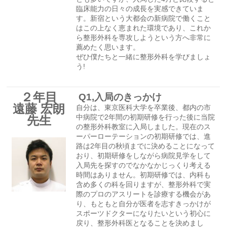
臨床能力の日々の成長を実感できていま
す。新宿という大都会の新病院で働くこと
はこの上なく恵まれた環境であり、これか
ら整形外科を専攻しようという方へ非常に
薦めたく思います。
ぜひ僕たちと一緒に整形外科を学びましょ
う!
２年目
Q1,入局のきっかけ
遠藤 宏朗
自分は、東京医科大学を卒業後、都内の市
先生
中病院で2年間の初期研修を行った後に当院
の整形外科教室に入局しました。現在のス
ーパーローテーションの初期研修では、進
路は2年目の秋頃までに決めることになって
おり、初期研修をしながら病院見学をして
入局先を探すのでなかなかじっくり考える
時間はありません。初期研修では、内科も
含め多くの科を回りますが、整形外科で実
際のプロのアスリートを診療する機会があ
り、もともと自分が医者を志すきっかけが
スポーツドクターになりたいという初心に
戻り、整形外科医となることを決めまし