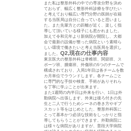
また私は整形外科の中での専攻分野を決め
ておらず、幅広く整形外科診療を学びたい
と考えており幅広い専門分野の医師が在籍
する当医局は自分に合っていると思いまし
た。また先輩方との距離が近く、楽しく指
導して頂いている様子にも惹かれました。
加えて令和元年より新病院が開院し、大都
会で最新の設備が整った病院という素晴ら
しい環境で働きたいと考え当医局を選択し
Q2,現在の仕事内容
ました。
東京医大の整形外科は脊椎班、関節班、ス
ポーツ班、腫瘍班、外傷班の5つのチームで
構成されており、入局1年目は各チームを数
カ月単位でラウンドします。各チームごと
に専門的な手技や検査、手術がありそれら
を丁寧に学ぶことが出来ます。
また1週間の内半日は外来を行い、1日は外
勤病院へ出張します。外来は後ろ付きの先
生と二人で行うためシーネの巻き方やギプ
スカット等をはじめとした、整形外科医に
とって基本かつ必須な技術をしっかりと指
導してもらうことができます。外勤病院に
は様々な病院がありますが、普段大学病院