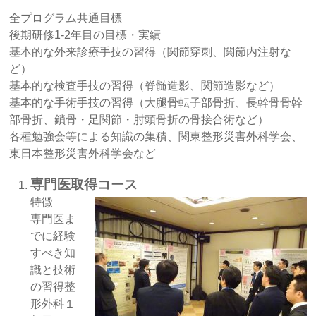
全プログラム共通目標
後期研修1-2年目の目標・実績
基本的な外来診療手技の習得（関節穿刺、関節内注射な
ど）
基本的な検査手技の習得（脊髄造影、関節造影など）
基本的な手術手技の習得（大腿骨転子部骨折、長幹骨骨幹
部骨折、鎖骨・足関節・肘頭骨折の骨接合術など）
各種勉強会等による知識の集積、関東整形災害外科学会、
東日本整形災害外科学会など
専門医取得コース
特徴
専門医ま
でに経験
すべき知
識と技術
の習得整
形外科１