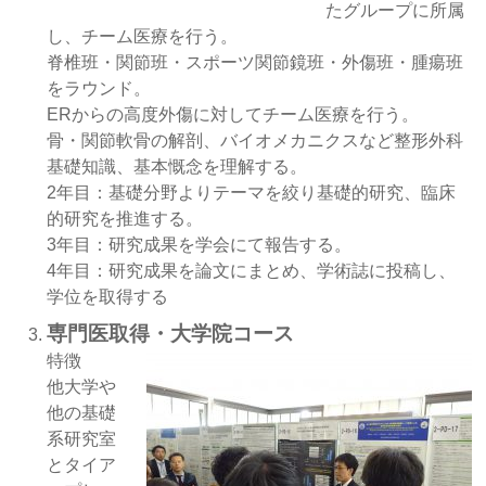
たグループに所属
し、チーム医療を行う。
脊椎班・関節班・スポーツ関節鏡班・外傷班・腫瘍班
をラウンド。
ERからの高度外傷に対してチーム医療を行う。
骨・関節軟骨の解剖、バイオメカニクスなど整形外科
基礎知識、基本慨念を理解する。
2年目：基礎分野よりテーマを絞り基礎的研究、臨床
的研究を推進する。
3年目：研究成果を学会にて報告する。
4年目：研究成果を論文にまとめ、学術誌に投稿し、
学位を取得する
専門医取得・大学院コース
特徴
他大学や
他の基礎
系研究室
とタイア