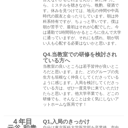
ら、ミスチルを聴きながら、晩酌、寝酒で
す。休みを見つけては、地元の仲間や中高
時代の親友と会ったりしています。朝は外
科系特有ですが、ちょっと早いです。僕は
朝が苦手で、最初はそれが心配でした。今
は通勤で1時間弱かかるところに住んで大学
に通っていますが、それにも慣れ、朝が弱
い人も心配する必要はないかと思います。
Q4.当教室での研修を検討され
ている方へ
当教室の良いところは若手皆仲が良いとこ
ろだと思います。また、どのグループの先
生方も垣根なく仲良くしてくださっている
ように感じます。入局を検討してくださっ
ている方は、ぜひ一度見学に来ていただけ
たらと思います。他大学卒業でも、どこの
研修でも、そんなことは全く気にしないア
ットホームな医局です！
４年目
Q1,入局のきっかけ
自分は東京医科大学医学部を卒業後、市中