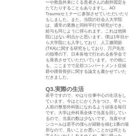
ーや救急外来にくる患者さんの創外固定を
たてたりすることもありますし、AO
Traumaセミナーに参加させていただいたり
もしました。また、当院の社会人大学院
は、通常の業務と同時平行で研究ができ、
給与も同じように得られます。これは他病
院にはない利点かと思います。僕は1年目か
ら大学院にも入学しており、人工膝関節
(TKA)に関する研究をしており、宍戸先生
の指導の下、日本各地で行われる各学会で
も発表させていただいています。その他に
も、ここまでで足部コンパートメント症候
群や踵骨骨折に関する論文も書かせていた
だきました。
Q3.実際の生活
若手ですので、やはり仕事中心の生活をし
ています。今はとにかく力をつけ、早く一
人前の整形外科医になれるよう頑張る毎日
です。大学は外科系全体で当直を回してい
るので、当直の数は少ないです。当直やオ
ンコールは若手の僕らが経験を積む1番の場
所なので、良いことか悪いことかは何とも
言えないかもしれませんが。家に帰った