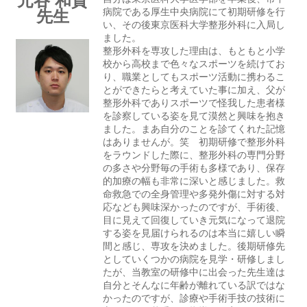
元谷 和貴
先生
病院である厚生中央病院にて初期研修を行
い、その後東京医科大学整形外科に入局し
ました。
整形外科を専攻した理由は、もともと小学
校から高校まで色々なスポーツを続けてお
り、職業としてもスポーツ活動に携わるこ
とができたらと考えていた事に加え、父が
整形外科でありスポーツで怪我した患者様
を診察している姿を見て漠然と興味を抱き
ました。まあ自分のことを診てくれた記憶
はありませんが。笑 初期研修で整形外科
をラウンドした際に、整形外科の専門分野
の多さや分野毎の手術も多様であり、保存
的加療の幅も非常に深いと感じました。救
命救急での全身管理や多発外傷に対する対
応なども興味深かったのですが、手術後、
目に見えて回復していき元気になって退院
する姿を見届けられるのは本当に嬉しい瞬
間と感じ、専攻を決めました。後期研修先
としていくつかの病院を見学・研修しまし
たが、当教室の研修中に出会った先生達は
自分とそんなに年齢が離れている訳ではな
かったのですが、診療や手術手技の技術に