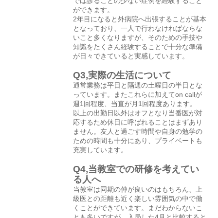
では診ることの少ない症例を経験すること
ができます。
2年目になると外病院へ出張することが基本
となっており、一人で行わなければならな
いこと多くなりますが、そのための手技や
知識をたくさん経験することで十分な準備
が日々できていると実感しています。
Q3,実際の生活について
通常業務は平日と隔週の土曜日の半日とな
っています。またこれらに加えてon callが
週1回程度、当直が月1回程度あります。
以上の出勤日以外はオフとなり当番医が対
応するため休日に呼ばれることはまずあり
ません。友人と過ごす時間や自身の勉学の
ための時間も十分にあり、プライベートも
充実しています。
Q4,当教室での研修を考えてい
る人へ
当教室は同期の仲が良いのはもちろん、上
級医との距離も近く楽しい雰囲気の中で働
くことができています。まだわからないこ
とも多いですが、入局した4月と比較すると