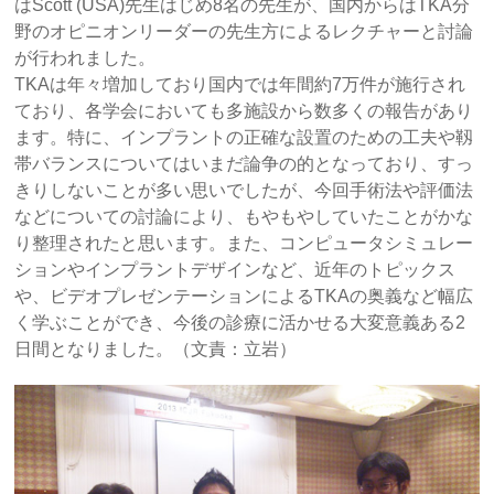
はScott (USA)先生はじめ8名の先生が、国内からはTKA分
野のオピニオンリーダーの先生方によるレクチャーと討論
が行われました。
TKAは年々増加しており国内では年間約7万件が施行され
ており、各学会においても多施設から数多くの報告があり
ます。特に、インプラントの正確な設置のための工夫や靱
帯バランスについてはいまだ論争の的となっており、すっ
きりしないことが多い思いでしたが、今回手術法や評価法
などについての討論により、もやもやしていたことがかな
り整理されたと思います。また、コンピュータシミュレー
ションやインプラントデザインなど、近年のトピックス
や、ビデオプレゼンテーションによるTKAの奥義など幅広
く学ぶことができ、今後の診療に活かせる大変意義ある2
日間となりました。（文責：立岩）