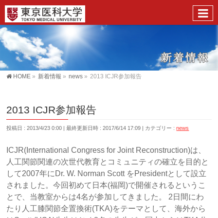
HOME
»
新着情報
»
news
»
2013 ICJR参加報告
2013 ICJR参加報告
投稿日 : 2013/4/23 0:00
最終更新日時 : 2017/6/14 17:09
カテゴリー :
news
ICJR(International Congress for Joint Reconstruction)は、
人工関節関連の次世代教育とコミュニティの確立を目的と
して2007年にDr. W. Norman Scott をPresidentとして設立
されました。今回初めて日本(福岡)で開催されるというこ
とで、当教室からは4名が参加してきました。 2日間にわ
たり人工膝関節全置換術(TKA)をテーマとして、海外から