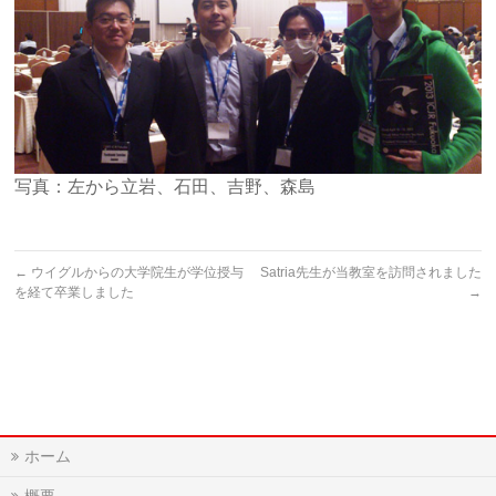
写真：左から立岩、石田、吉野、森島
←
ウイグルからの大学院生が学位授与
Satria先生が当教室を訪問されました
を経て卒業しました
→
ホーム
概要