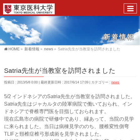
HOME
»
新着情報
»
news
»
Satria先生が当教室を訪問されました
Satria先生が当教室を訪問されました
投稿日 : 2013/5/8 0:00
最終更新日時 : 2017/6/14 17:09
カテゴリー :
news
5/2 インドネシアのSatria先生が当教室を訪問されました。
Satria先生はジャカルタの陸軍病院で働いておられ、イン
ドネシアで脊椎専門医を目指しておられます。
現在広島市の病院で研修中であり、縁あって、当院の見学
に来られました。当日は病棟見学ののち、腰椎変性側弯
TLIFと頸椎症椎弓形成術を見学されました。