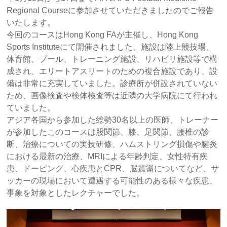
Regional Courseに参加させていただきましたのでご報告
いたします。
今回のコースはHong Kong FAが主催し、Hong Kong
Sports Instituteにて開催されました。施設は陸上競技場、
体育館、プール、トレーニング施設、リハビリ施設等で構
成され、エリートアスリートのための複合施設であり、設
備は非常に充実していました。診療所が併設されていない
ため、画像検査や検体検査等は近隣の大学病院にて行われ
ていました。
アジア各国から参加した総勢30名以上の医師、トレーナー
が参加したこのコースは股関節、膝、足関節、腰椎の診
断、治療についての実技研修、ハムストリング損傷や腱炎
における最新の治療、MRIによる年齢判定、女性特有疾
患、ドーピング、心疾患とCPR、脳震盪についてなど、サ
ッカーの現場において遭遇する可能性のある様々な疾患、
事象を対象としたレクチャーでした。