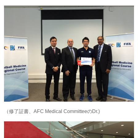
（修了証書、AFC Medical CommitteeのDr.)