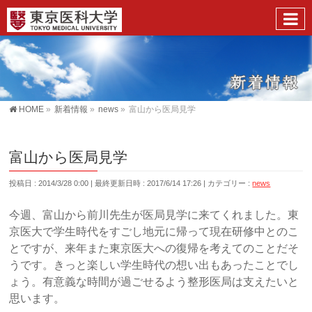
HOME
»
新着情報
»
news
»
富山から医局見学
富山から医局見学
投稿日 : 2014/3/28 0:00
最終更新日時 : 2017/6/14 17:26
カテゴリー :
news
今週、富山から前川先生が医局見学に来てくれました。東
京医大で学生時代をすごし地元に帰って現在研修中とのこ
とですが、来年また東京医大への復帰を考えてのことだそ
うです。きっと楽しい学生時代の想い出もあったことでし
ょう。有意義な時間が過ごせるよう整形医局は支えたいと
思います。