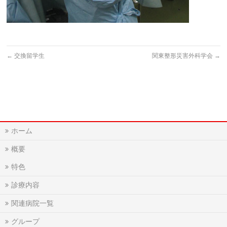
←
交換留学生
関東整形災害外科学会
→
ホーム
概要
特色
診療内容
関連病院一覧
グループ