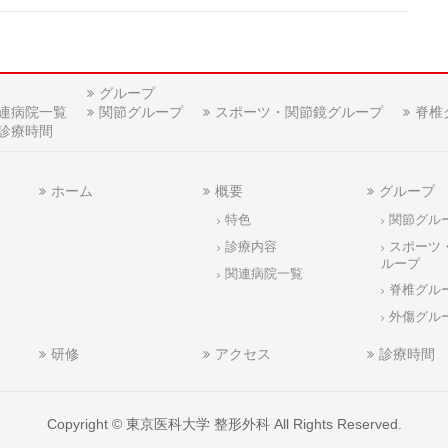
グループ
連病院一覧
関節グループ
スポーツ・関節鏡グループ
脊椎
診療時間
ホーム
概要
グループ
特色
関節グル
診療内容
スポーツ
ループ
関連病院一覧
脊椎グル
外傷グル
研修
アクセス
診療時間
Copyright ©
東京医科大学 整形外科
All Rights Reserved.