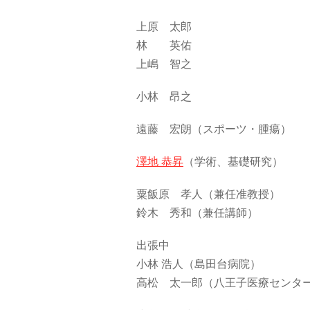
上原 太郎
林 英佑
上嶋 智之
小林 昂之
遠藤 宏朗（スポーツ・腫瘍）
澤地 恭昇
（学術、基礎研究）
粟飯原 孝人（兼任准教授）
鈴木 秀和（兼任講師）
出張中
小林 浩人（島田台病院）
高松 太一郎（八王子医療センタ