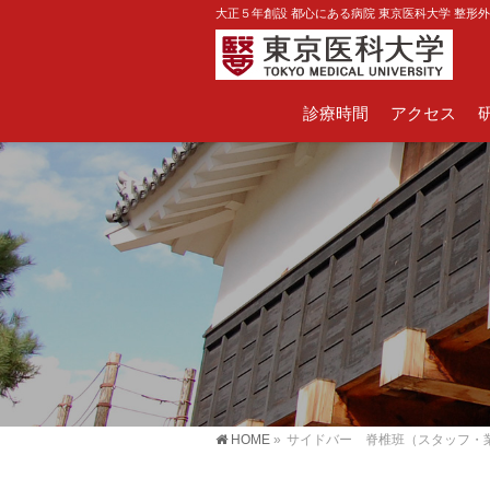
大正５年創設 都心にある病院 東京医科大学 整形
診療時間
アクセス
HOME
»
サイドバー 脊椎班（スタッフ・業績