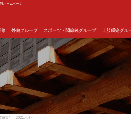
外科ホームページ
研修
外傷グループ
スポーツ・関節鏡グループ
上肢腫瘍グル
等） 2021.4月～