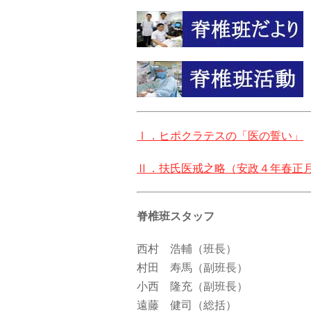
Ⅰ．ヒポクラテスの「医の誓い」
Ⅱ．扶氏医戒之略（安政４年春正
脊椎班スタッフ
西村 浩輔（班長）
村田 寿馬（副班長）
小西 隆充（副班長）
遠藤 健司（総括）