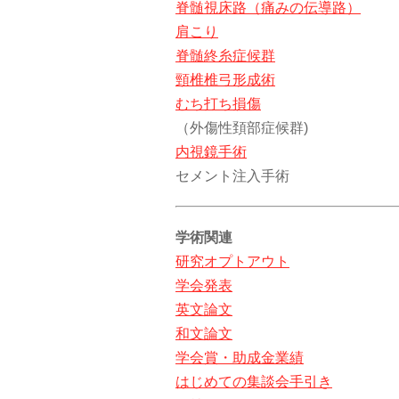
脊髄視床路（痛みの伝導路）
肩こり
脊髄終糸症候群
頸椎椎弓形成術
むち打ち損傷
（外傷性頚部症候群)
内視鏡手術
セメント注入手術
学術関連
研究オプトアウト
学会発表
英文論文
和文論文
学会賞・助成金業績
はじめての集談会手引き