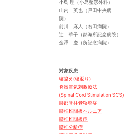
小島 理（小島整形外科）
山内 英也（戸田中央病
前川 麻人（右田病院）
辻 華子（熱海所記念病院）
金澤 慶（所記念病院）
対象疾患
寝違え(寝返り)
脊髄電気刺激療法
(Spinal Cord Stimulation SCS)
腰部脊柱管狭窄症
腰椎椎間板ヘルニア
腰椎椎間板症
腰椎分離症